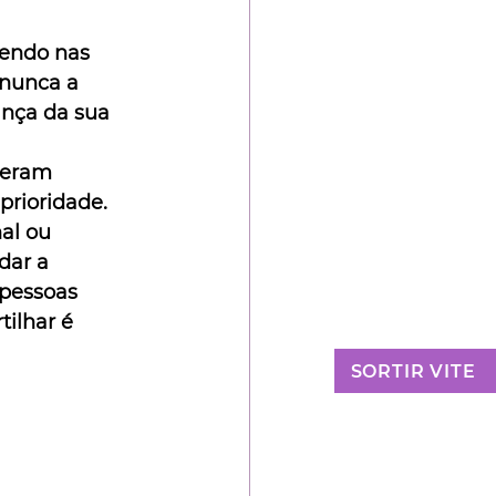
vendo nas 
 nunca a 
ança da sua 
veram 
prioridade. 
al ou 
dar a 
 pessoas 
ilhar é 
SORTIR VITE