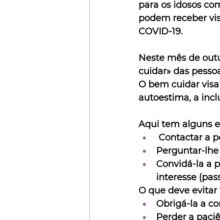
para os idosos co
podem receber visi
COVID-19.
Neste mês de out
cuidar» das pesso
O bem cuidar visa 
autoestima, a incl
Aqui tem alguns e
 Contactar a 
Perguntar-lhe
Convidá-la a 
interesse (pas
O que deve evitar 
Obrigá-la a c
Perder a paci