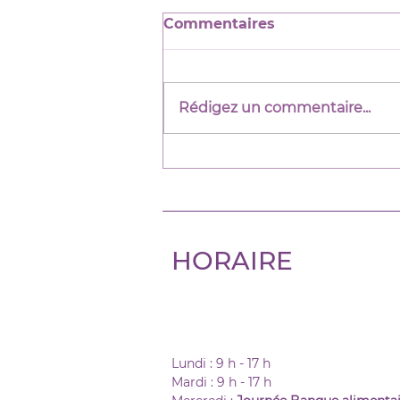
Commentaires
Rédigez un commentaire...
Campagne Lecture en
cadeau 2021
HORAIRE
Lundi : 9 h -
17 h
Mardi : 9 h -
17 h