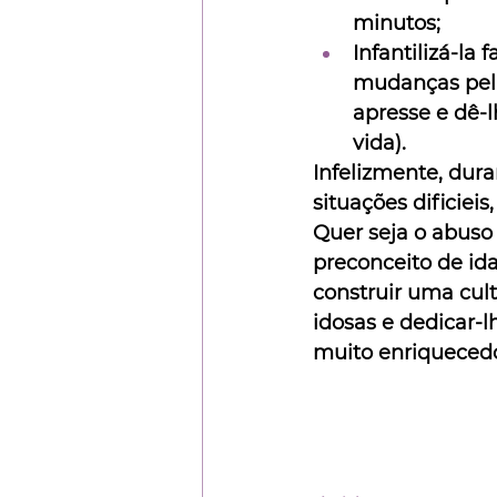
minutos;
Infantilizá-la
mudanças pela
apresse e dê-
vida).
Infelizmente, dur
situações dificiei
Quer seja o abuso f
preconceito de ida
construir uma cult
idosas e dedicar-l
muito enriquecedo