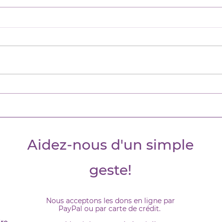
LA BIENTRAITANCE, ÇA
Conf
NOUS CONCERNE TOUS!
fem
Pour souligner la journée
Dans
internationale des aînés du
du Po
1er octobre 2020, nous avons
jeun
décidé d’offrir aux aînés de la
une c
gentillesse, de la...
de la
Aidez-nous d'un simple
geste!
Nous acceptons les dons en ligne par
PayPal ou par carte de crédit.