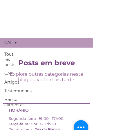
Articles
CAF
Tous
les
Posts em breve
posts
CAF
Explore outras categorias neste
blog ou volte mais tarde.
Artigos
Testemunhos
Banco
alimentar
HORÁRIO
Segunda-feira : 9h00 -
17h00
Terça-feira : 9h00 -
17h00
Quarta-feira :
Dia do Banco