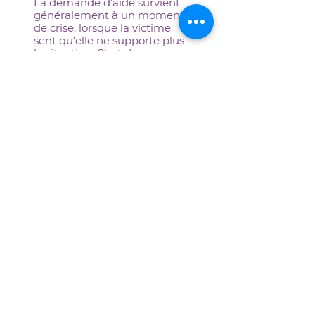
La demande d’aide survient
généralement à un moment
de crise, lorsque la victime
sent qu’elle ne supporte plus
la situation. C’est donc un
moment très critique, et la
personne qui demande de
l'aide est dans une situation
de grande vulnérabilité. C’est
pourquoi, au cours de ce
premier contact, nous nous
efforçons d’écouter et de
répondre de manière
attentive, empathique et
efficace, afin :
d'aider la personne à
atteindre un équilibre
émotionnel;
de fournir une aide pour
rétablir la sécurité de la
personne ou la sécurité des
enfants;