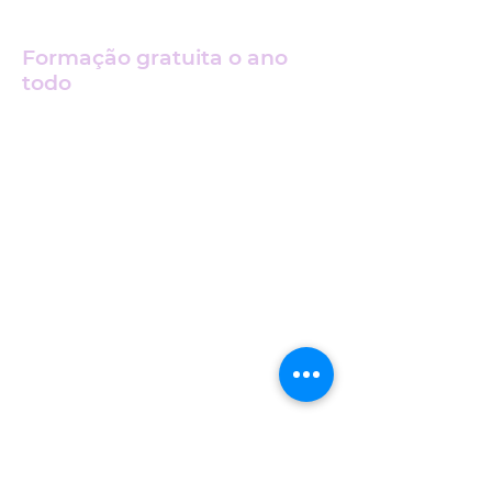
Formação gratuita o ano
todo
Envie-nos o seu CV e
Carta de motivação por e-
mail:
carriere@centreaidefamille.c
om
Entrada em serviço
o
mais rapidamente possível