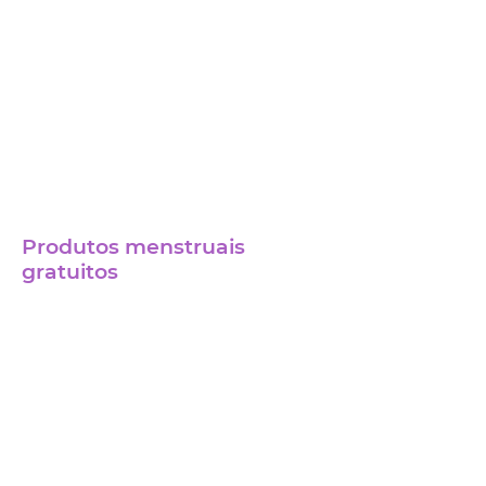
0
6
Produtos menstruais
gratuitos
0
7