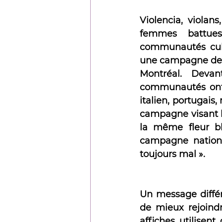
Violencia, violans
femmes battues
communautés cult
une campagne de se
Montréal. Devan
communautés ont d
italien, portugais
campagne visant l
la même fleur bl
campagne national
toujours mal ».
Un message différe
de mieux rejoindr
affiches utilisent