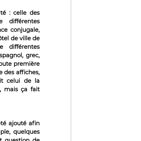
té : celle des 
différentes 
e conjugale, 
el de ville de 
différentes 
pagnol, grec, 
toute première 
des affiches, 
 celui de la 
 mais ça fait 
é ajouté afin 
le, quelques 
t question de 