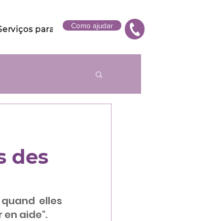
Como ajudar
Serviços para vítimas
CAF
Membro / Voluntári
s des
quand elles 
 en aide".