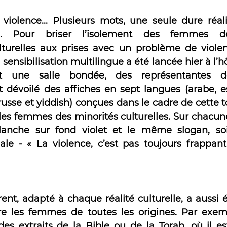
, violence... Plusieurs mots, une seule dure réali
. Pour briser l’isolement des femmes de 
urelles aux prises avec un problème de violenc
nsibilisation multilingue a été lancée hier à l’hôt
t une salle bondée, des représentantes de 
évoilé des affiches en sept langues (arabe, es
, russe et yiddish) conçues dans le cadre de cette 
es femmes des minorités culturelles. Sur chacune 
anche sur fond violet et le même slogan, soit
e - « La violence, c’est pas toujours frappant,
nt, adapté à chaque réalité culturelle, a aussi ét
e les femmes de toutes les origines. Par exemp
 des extraits de la Bible ou de la Torah, où il es