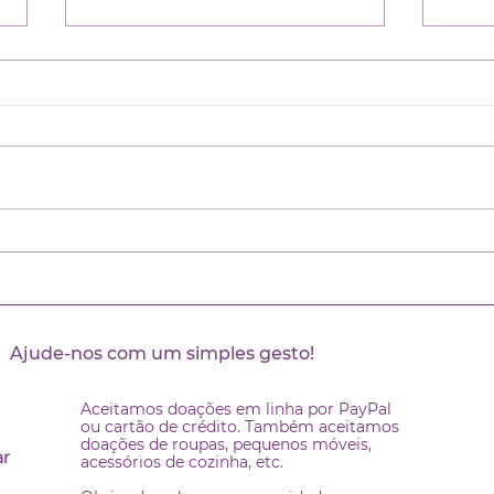
Le refuge de l'espoir - Le
Conf
CAF au programme
fem
Montréalité
« On n’apporte pas de
Dans
solution, précise Mme
du Po
Pedroso, on supporte. Le plus
jeun
important, c’est de travailler
une c
avec la femme pour lui
de la
rendre...
Ajude-nos com um simples gesto!
Aceitamos doações em linha por PayPal
ou cartão de crédito. Também aceitamos
doações de roupas, pequenos móveis,
ar
acessórios de cozinha, etc.