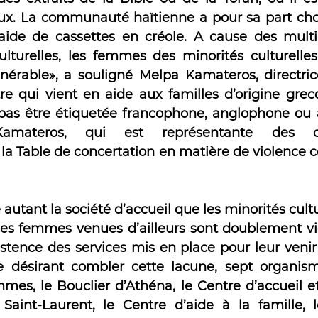
ux. La communauté haïtienne a pour sa part chois
ide de cassettes en créole. A cause des multip
culturelles, les femmes des minorités culturelles
lnérable», a souligné Melpa Kamateros, directric
re qui vient en aide aux familles d’origine grecq
pas être étiquetée francophone, anglophone ou a
materos, qui est représentante des c
 la Table de concertation en matière de violence c
autant la société d’accueil que les minorités culture
s, les femmes venues d’ailleurs sont doublement v
xistence des services mis en place pour leur venir
 désirant combler cette lacune, sept organisme
mes, le Bouclier d’Athéna, le Centre d’accueil et
aint-Laurent, le Centre d’aide à la famille, l