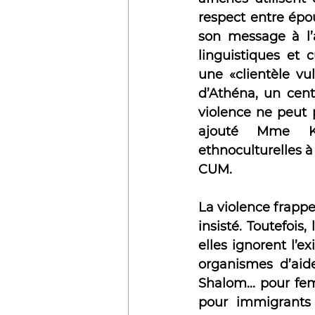
respect entre épo
son message à l’a
linguistiques et 
une «clientèle vu
d’Athéna, un cent
violence ne peut 
ajouté Mme Ka
ethnoculturelles à
CUM.
La violence frappe 
insisté. Toutefoi
elles ignorent l’e
organismes d’aide
Shalom... pour fem
pour immigrants S