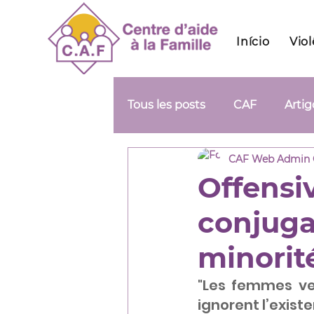
Início
Vio
Tous les posts
CAF
Artig
CAF Web Admin
Offensiv
conjuga
minorité
"Les femmes ven
ignorent l’exist