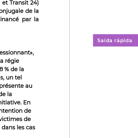
t Transit 24) 
onjugale de la 
nancé par la 
Saída rápida
ressionnant», 
a régie 
 % de la 
, un tel 
 présente au 
e la 
tiative. En 
ntention de 
 victimes de 
 dans les cas 