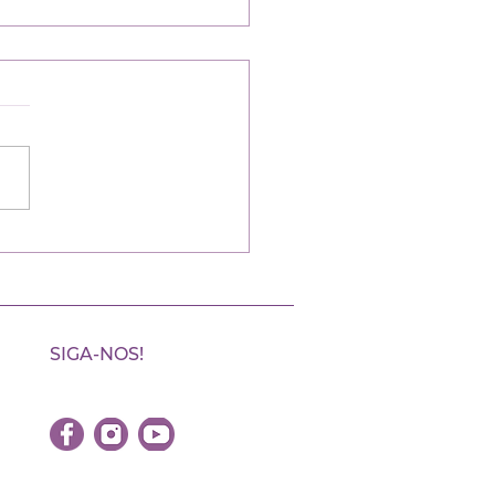
érence: Portrait de la
me luso-descendante
 le cadre de la semaine
rtugal, le Carrefour des
es lusophones organisait
onférence sur le portrait
 femme...
SIGA-NOS!