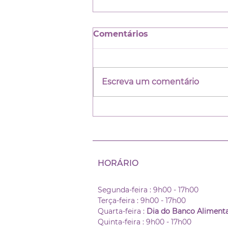
Colloque : « Unissons-
Comentários
nous pour un partenariat
contre la violence
La barrière linguistique fait
conjugale en milieux
que ces personnes
ethnoculturel
Escreva um comentário
méconnaissent les
ressources du milieu, leurs
droits et recours, ainsi que le
système...
HORÁRIO
Segunda-feira : 9h00 -
17h00
Terça-feira : 9h00 -
17h00
Quarta-feira :
Dia do Banco Aliment
Quinta-feira : 9h00 -
17h00