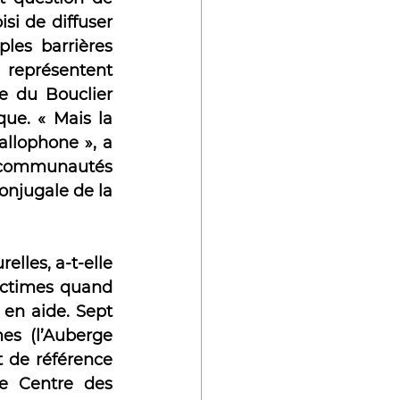
i de diffuser 
les barrières 
 représentent 
e du Bouclier 
ue. « Mais la 
llophone », a 
ommunautés 
onjugale de la 
lles, a-t-elle 
ictimes quand 
 en aide. Sept 
s (l’Auberge 
 de référence 
e Centre des 