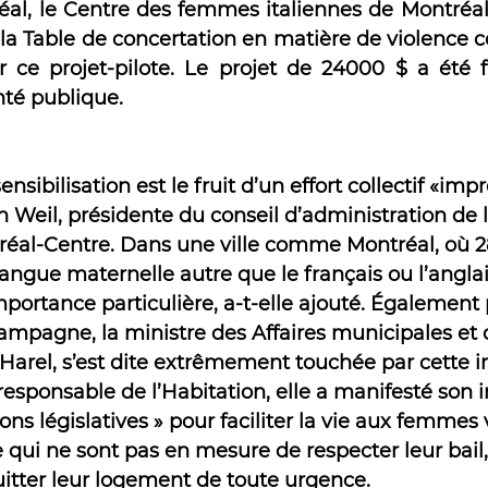
l, le Centre des femmes italiennes de Montréal e
 la Table de concertation en matière de violence c
e projet-pilote. Le projet de 24000 $ a été fi
nté publique.
ibilisation est le fruit d’un effort collectif «imp
 Weil, présidente du conseil d’administration de l
réal-Centre. Dans une ville comme Montréal, où 28
angue maternelle autre que le français ou l’anglais
mportance particulière, a-t-elle ajouté. Également
mpagne, la ministre des Affaires municipales et d
Harel, s’est dite extrêmement touchée par cette ini
responsable de l’Habitation, elle a manifesté son i
ons législatives » pour faciliter la vie aux femmes
 qui ne sont pas en mesure de respecter leur bail,
uitter leur logement de toute urgence.